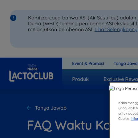
Kami percaya bahwa ASI (Air Susu Ibu) adala
Dunia (WHO) tentang pemberian ASI eksklusif 
melanjutkan pemberian ASI.
Lihat Selengkapn
Event & Promosi
Tanya Jawa
Produk
Exclusive Rewa
Kami mengg
Tanya Jawab
yang lebih 
untuk dapat 
Cookie
Info
FAQ Waktu Konsums