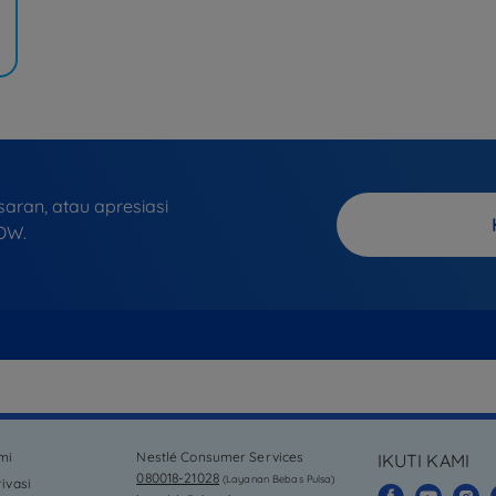
ran, atau apresiasi
OW.
mi
Nestlé Consumer Services
IKUTI KAMI
080018-21028
(Layanan Bebas Pulsa)
ivasi