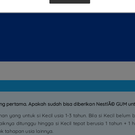
ng pertama. Apakah sudah bisa diberikan NestlÃ© GUM unt
yang untuk si Kecil usia 1-3 tahun. Bila si Kecil belum b
knya ditunggu hingga si Kecil tepat berusia 1 tahun + 1
k tahapan usia lainnya.