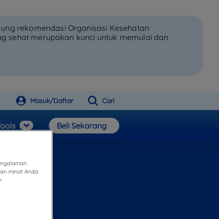
kung rekomendasi Organisasi Kesehatan
ang sehat merupakan kunci untuk memulai dan
Masuk/Daftar
Cari
ools
Beli Sekarang
pengalaman
gan minat Anda
n
pat