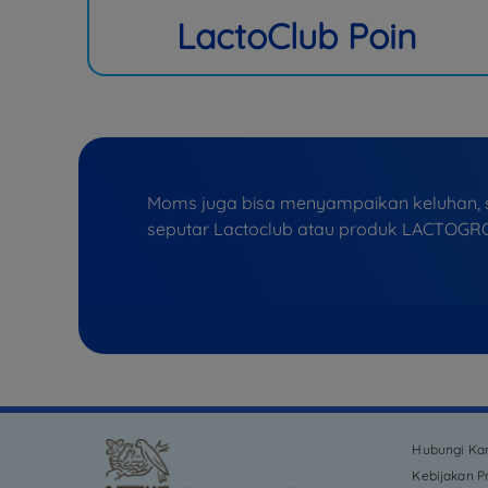
LactoClub Poin
Moms juga bisa menyampaikan keluhan, sa
seputar Lactoclub atau produk LACTOGR
Hubungi Ka
Kebijakan Pr