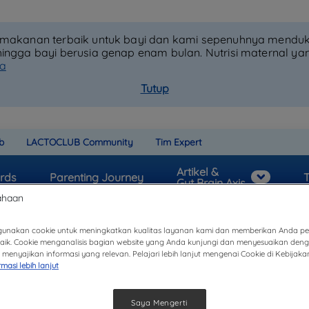
h makanan terbaik untuk bayi dan kami sepenuhnya mendu
hingga bayi berusia genap enam bulan. Nutrisi maternal y
ya
Tutup
b
LACTOCLUB Community
Tim Expert
Artikel &
rds
Parenting Journey
T
Gut Brain Axis
unakan cookie untuk meningkatkan kualitas layanan kami dan memberikan Anda 
baik. Cookie menganalisis bagian website yang Anda kunjungi dan menyesuaikan den
menyajikan informasi yang relevan. Pelajari lebih lanjut mengenai Cookie di Kebijaka
rmasi lebih lanjut
i Lactogrow 3 yang Te
Saya Mengerti