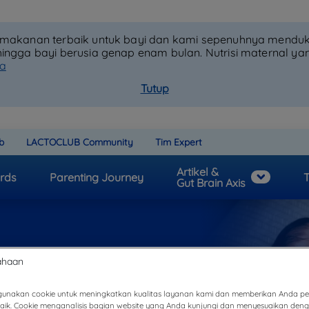
h makanan terbaik untuk bayi dan kami sepenuhnya mendu
hingga bayi berusia genap enam bulan. Nutrisi maternal y
ya
Tutup
b
LACTOCLUB Community
Tim Expert
Artikel &
rds
Parenting Journey
T
Gut Brain Axis
Kenali Penyebab dan C
unakan cookie untuk meningkatkan kualitas layanan kami dan memberikan Anda 
baik. Cookie menganalisis bagian website yang Anda kunjungi dan menyesuaikan den