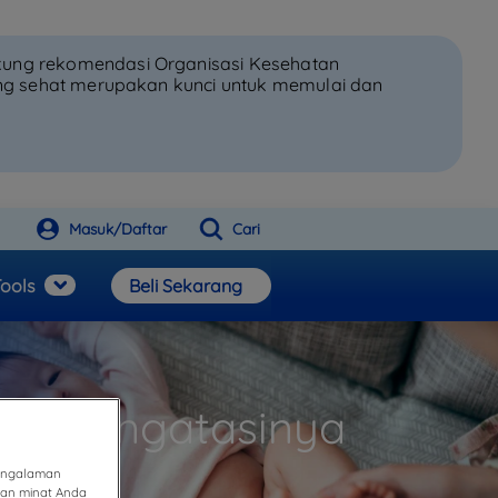
kung rekomendasi Organisasi Kesehatan
ang sehat merupakan kunci untuk memulai dan
Masuk/Daftar
Cari
ools
Beli Sekarang
ara Mengatasinya
pengalaman
gan minat Anda