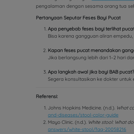
pengalaman dengan sesama orang tua sehi
Pertanyaan Seputar Feses Bayi Pucat
Apa penyebab feses bayi terlihat puca
Bisa karena gangguan aliran empedu, ma
Kapan feses pucat menandakan gangg
Jika berlangsung lebih dari 1–2 hari da
Apa langkah awal jika bayi BAB pucat
Segera konsultasikan ke dokter untuk e
Referensi:
Johns Hopkins Medicine. (n.d.).
What can
and-diseases/stool-color-guide
Mayo Clinic. (n.d.).
White stool: What do
answers/white-stool/faq-20058216