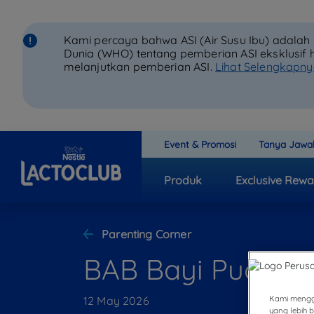
Kami percaya bahwa ASI (Air Susu Ibu) adala
Dunia (WHO) tentang pemberian ASI eksklusif 
melanjutkan pemberian ASI.
Lihat Selengkapn
Event & Promosi
Tanya Jawa
Produk
Exclusive Rewa
Parenting Corner
BAB Bayi Pucat? 
12 May 2026
Kami mengg
yang lebih 