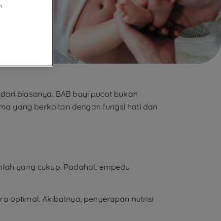
n
t dari biasanya. BAB bayi pucat bukan
ama yang berkaitan dengan fungsi hati dan
lah yang cukup. Padahal, empedu
a optimal. Akibatnya, penyerapan nutrisi