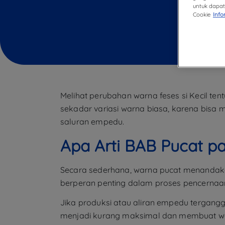
untuk dapat 
Cookie
Info
Melihat perubahan warna feses si Kecil ten
sekadar variasi warna biasa, karena bisa 
saluran empedu.
Apa Arti BAB Pucat p
Secara sederhana, warna pucat menandak
berperan penting dalam proses pencernaa
Jika produksi atau aliran empedu tergangg
menjadi kurang maksimal dan membuat war