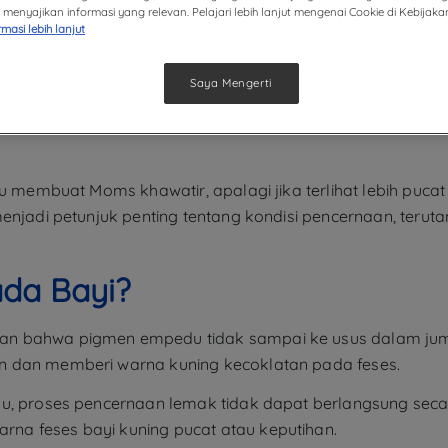
menyajikan informasi yang relevan. Pelajari lebih lanjut mengenai Cookie di Kebijaka
rmasi lebih lanjut
Saya Mengerti
tu membuat Moms khawatir, apalagi jika terlihat lebih puca
menjadi petunjuk penting tentang kondisi pencernaan, terut
ada Bayi?
an bahwa pigmen empedu tidak sampai ke usus dalam jum
n dan memberi warna kuning kecoklatan pada feses.
u, proses pencernaan lemak tidak dapat berlangsung secar
na feses bayi kuning pucat atau keputihan.