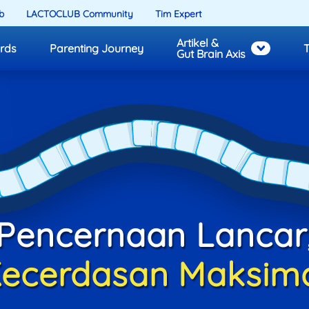
b
LACTOCLUB Community
Tim Expert
Artikel &
rds
Parenting Journey
T
Gut Brain Axis
Pencernaan Lancar
ecerdasan Maksim