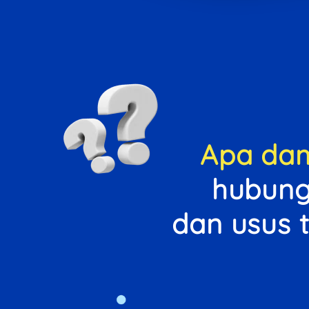
Apa da
hubung
dan usus 