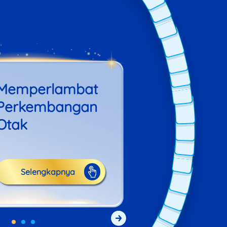
Memperlambat
Memperlambat
Perkembangan
kembangan Otak
Otak
ahat di saluran cerna yang
anggu pencernaan dapat
erkembangan otak, salah
Selengkapnya
satunya kecerdasan.
bes