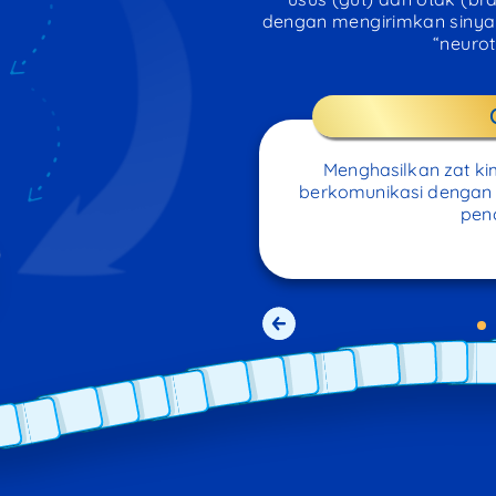
dengan mengirimkan sinyal
“neurot
Menghasilkan zat ki
berkomunikasi dengan 
pen