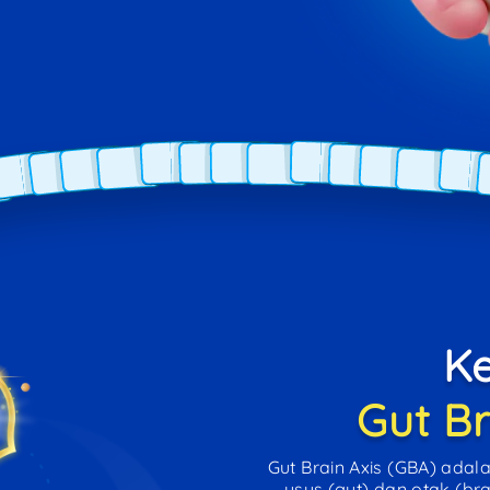
Ke
Gut Br
Gut Brain Axis (GBA) adal
usus (gut) dan otak (bra