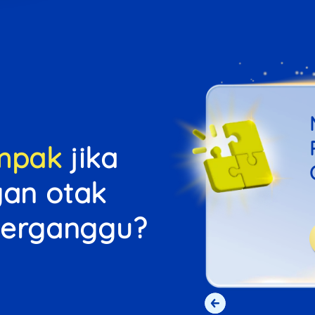
mpak
jika
Per
an otak
Bakteri j
meng
terganggu?
menghambat p