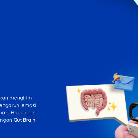
 akan mengirim
mengaruhi emosi
epan. Hubungan
dengan
Gut Brain