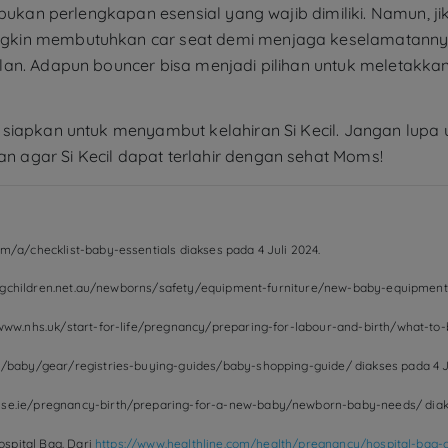
 bukan perlengkapan esensial yang wajib dimiliki. Namun, ji
kin membutuhkan car seat demi menjaga keselamatannya. 
lan. Adapun bouncer bisa menjadi pilihan untuk meletakka
siapkan untuk menyambut kelahiran Si Kecil. Jangan lupa u
agar Si Kecil dapat terlahir dengan sehat Moms!
m/a/checklist-baby-essentials diakses pada 4 Juli 2024.
isingchildren.net.au/newborns/safety/equipment-furniture/new-baby-equipment 
/www.nhs.uk/start-for-life/pregnancy/preparing-for-labour-and-birth/what-to
m/baby/gear/registries-buying-guides/baby-shopping-guide/ diakses pada 4 J
hse.ie/pregnancy-birth/preparing-for-a-new-baby/newborn-baby-needs/ diaks
ospital Bag. Dari
https://www.healthline.com/health/pregnancy/hospital-bag-c