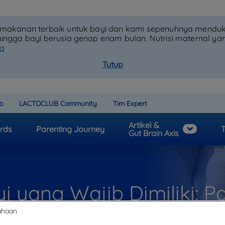
h makanan terbaik untuk bayi dan kami sepenuhnya mendu
hingga bayi berusia genap enam bulan. Nutrisi maternal y
ya
Tutup
b
LACTOCLUB Community
Tim Expert
Artikel &
rds
Parenting Journey
T
Gut Brain Axis
i yang Wajib Dimiliki: 