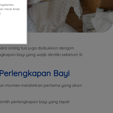
pengalaman
gan minat Anda
n
ara orang tua juga disibukkan dengan
gkapan bayi yang wajib dimiliki sebelum Si
 Perlengkapan Bayi
upakan momen melahirkan pertama yang akan
emilih perlengkapan bayi yang tepat: