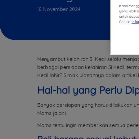
Kami mengg
18 November 2024
yang lebih 
untuk dapat 
Cookie
Info
Menyambut kelahiran Si Kecil selalu men
berbagai persiapan kelahiran Si Kecil, te
Kecil lahir? Simak ulasannya dalam artikel 
Hal-hal yang Perlu D
Banyak persiapan yang harus dilakukan un
Moms jalani.
Moms tentu ingin memberikan semua perleng