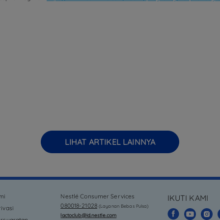
LIHAT ARTIKEL LAINNYA
mi
Nestlé Consumer Services
IKUTI KAMI
080018-21028
(Layanan Bebas Pulsa)
ivasi
lactoclub@id.nestle.com
ersyaratan