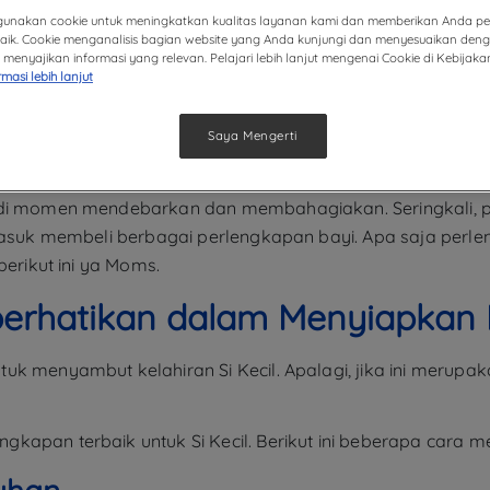
unakan cookie untuk meningkatkan kualitas layanan kami dan memberikan Anda 
baik. Cookie menganalisis bagian website yang Anda kunjungi dan menyesuaikan den
menyajikan informasi yang relevan. Pelajari lebih lanjut mengenai Cookie di Kebijaka
rmasi lebih lanjut
Saya Mengerti
jadi momen mendebarkan dan membahagiakan. Seringkali, p
rmasuk membeli berbagai perlengkapan bayi. Apa saja perlen
berikut ini ya Moms.
iperhatikan dalam Menyiapkan
tuk menyambut kelahiran Si Kecil. Apalagi, jika ini mer
kapan terbaik untuk Si Kecil. Berikut ini beberapa cara m