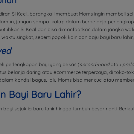
tuhan
an Si Kecil, barangkali membuat Moms ingin membeli selu
. Namun, jangan sampai kalap dalam berbelanja perlengka
uhkan Si Kecil dan bisa dimanfaatkan dalam jangka waktu
ktu singkat, seperti popok kain dan baju bayi baru lahir, 
ved
i perlengkapan bayi yang bekas (
second-hand
atau
prel
tus belanja daring atau ecommerce terpercaya, di toko-tok
alam kondisi bagus, lalu Moms bisa mencuci atau membersi
n Bayi Baru Lahir?
yi sejak ia baru lahir hingga tumbuh besar nanti. Berikut 